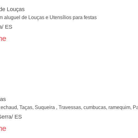
 de Louças
 aluguel de Louças e Utensílios para festas
a/ ES
ne
ças
Rechaud, Taças, Suqueira , Travessas, cumbucas, ramequim, Pan
Serra/ ES
ne