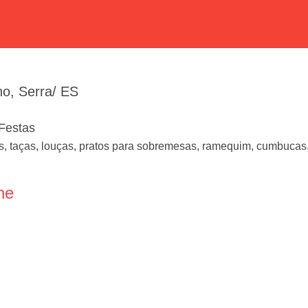
no, Serra/ ES
 Festas
es, taças, louças, pratos para sobremesas, ramequim, cumbucas, 
ne