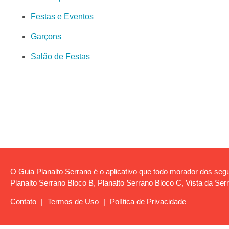
Festas e Eventos
Garçons
Salão de Festas
O Guia Planalto Serrano é o aplicativo que todo morador dos segui
Planalto Serrano Bloco B, Planalto Serrano Bloco C, Vista da Serr
Contato
|
Termos de Uso
|
Política de Privacidade