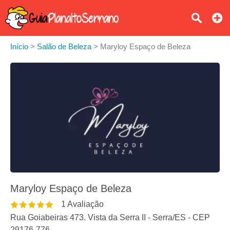
Início
>
Salão de Beleza
>
Maryloy Espaço de Beleza
Maryloy Espaço de Beleza
1
Avaliação
Rua Goiabeiras 473. Vista da Serra II
-
Serra
/
ES
- CEP
29176-776