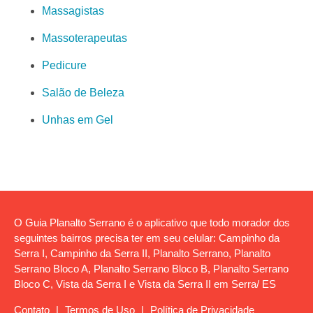
Massagistas
Massoterapeutas
Pedicure
Salão de Beleza
Unhas em Gel
O Guia Planalto Serrano é o aplicativo que todo morador dos
seguintes bairros precisa ter em seu celular: Campinho da
Serra I, Campinho da Serra II, Planalto Serrano, Planalto
Serrano Bloco A, Planalto Serrano Bloco B, Planalto Serrano
Bloco C, Vista da Serra I e Vista da Serra II em Serra/ ES
Contato
|
Termos de Uso
|
Política de Privacidade