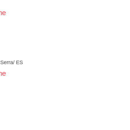
ne
 Serra/ ES
ne