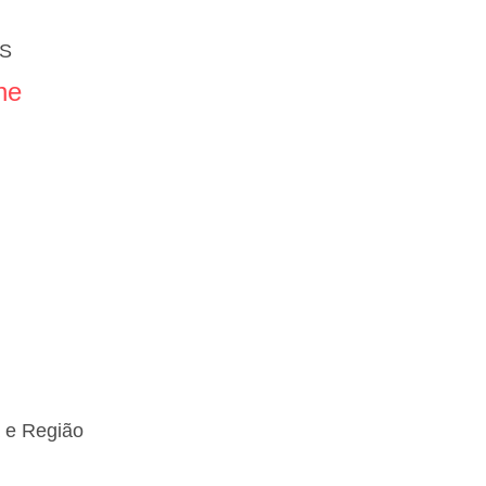
ES
ne
a e Região