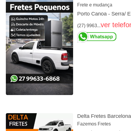
Frete e mudança
Porto Canoa - Serra/ 
ver telefo
(27) 9963...
Delta Fretes Barcelon
Fazemos Fretes