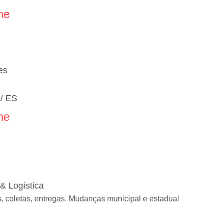
ne
es
a/ ES
ne
& Logística
, coletas, entregas. Mudanças municipal e estadual