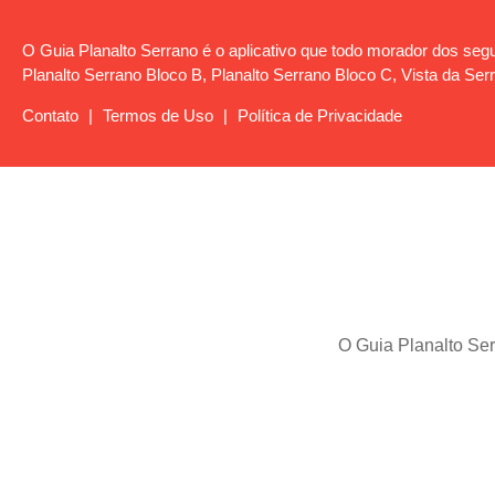
O Guia Planalto Serrano é o aplicativo que todo morador dos segui
Planalto Serrano Bloco B, Planalto Serrano Bloco C, Vista da Serr
Contato
|
Termos de Uso
|
Política de Privacidade
O Guia Planalto Ser