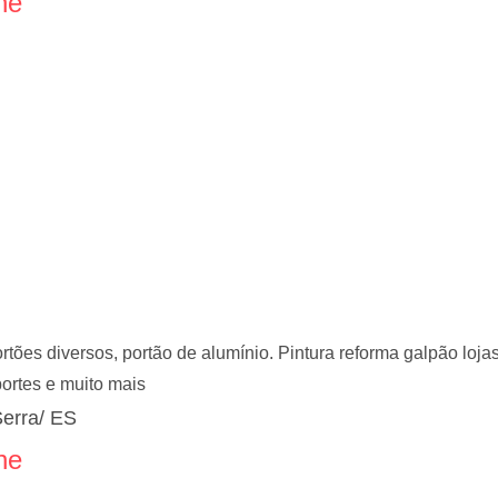
ne
tões diversos, portão de alumínio. Pintura reforma galpão loj
portes e muito mais
Serra/ ES
ne