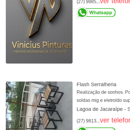
ver telefo
(27) 9885...
Flash Serralheria
Realização de sonhos. Por
soldas mig e eletroldo su
Lagoa de Jacaraípe - 
ver telefo
(27) 9813...