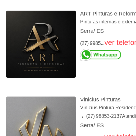
ART Pinturas e Refor
Pinturas internas e extern
Serra/ ES
ver telefo
(27) 9985...
Vinicius Pinturas
Vinicius Pintura​ Residen
📱 (27) 98853-2137​Atend
Serra/ ES