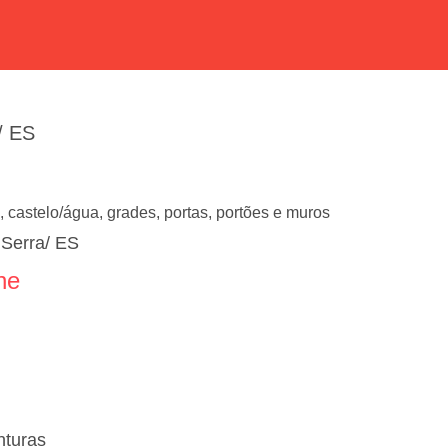
/ ES
, castelo/água, grades, portas, portões e muros
 Serra/ ES
ne
nturas