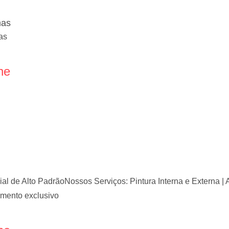
mas
as
ne
cial de Alto Padrão​Nossos Serviços: Pintura Interna e Externa |
imento exclusivo