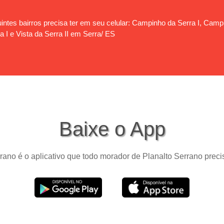
ntes bairros precisa ter em seu celular: Campinho da Serra I, Campin
a I e Vista da Serra II em Serra/ ES
Baixe o App
rano é o aplicativo que todo morador de Planalto Serrano precis