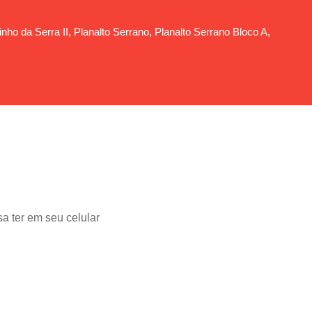
ho da Serra II, Planalto Serrano, Planalto Serrano Bloco A,
a ter em seu celular