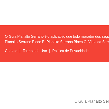
O Guia Planalto Serrano é o aplicativo que todo morador dos segui
Planalto Serrano Bloco B, Planalto Serrano Bloco C, Vista da Serr
Contato
|
Termos de Uso
|
Política de Privacidade
O Guia Planalto Ser