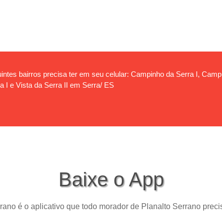
ntes bairros precisa ter em seu celular: Campinho da Serra I, Campin
a I e Vista da Serra II em Serra/ ES
Baixe o App
rano é o aplicativo que todo morador de Planalto Serrano precis