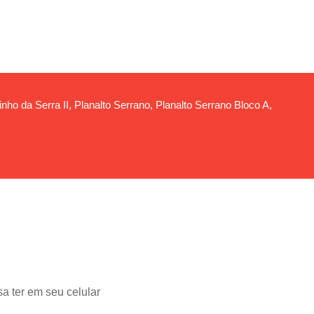
ho da Serra II, Planalto Serrano, Planalto Serrano Bloco A,
a ter em seu celular