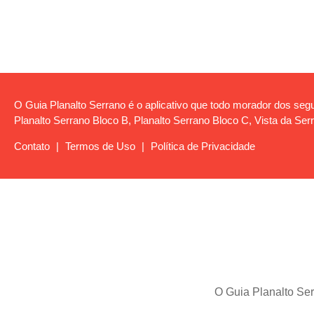
O Guia Planalto Serrano é o aplicativo que todo morador dos segui
Planalto Serrano Bloco B, Planalto Serrano Bloco C, Vista da Serr
Contato
|
Termos de Uso
|
Política de Privacidade
O Guia Planalto Ser