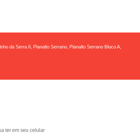
ho da Serra II, Planalto Serrano, Planalto Serrano Bloco A,
a ter em seu celular