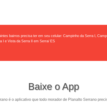
ntes bairros precisa ter em seu celular: Campinho da Serra I, Campin
a I e Vista da Serra II em Serra/ ES
Baixe o App
rano é o aplicativo que todo morador de Planalto Serrano precis