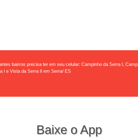
ntes bairros precisa ter em seu celular: Campinho da Serra I, Campin
a I e Vista da Serra II em Serra/ ES
Baixe o App