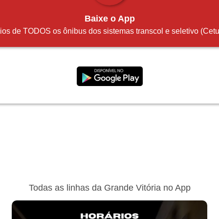
Baixe o App
rios de TODOS os ônibus dos sistemas transcol e seletivo (Ce
Todas as linhas da Grande Vitória no App