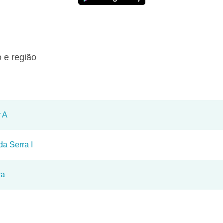
 e região
r A
da Serra I
ra