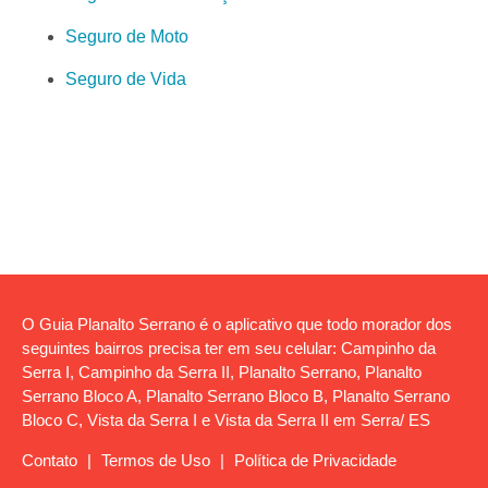
Seguro de Moto
Seguro de Vida
O Guia Planalto Serrano é o aplicativo que todo morador dos
seguintes bairros precisa ter em seu celular: Campinho da
Serra I, Campinho da Serra II, Planalto Serrano, Planalto
Serrano Bloco A, Planalto Serrano Bloco B, Planalto Serrano
Bloco C, Vista da Serra I e Vista da Serra II em Serra/ ES
Contato
|
Termos de Uso
|
Política de Privacidade